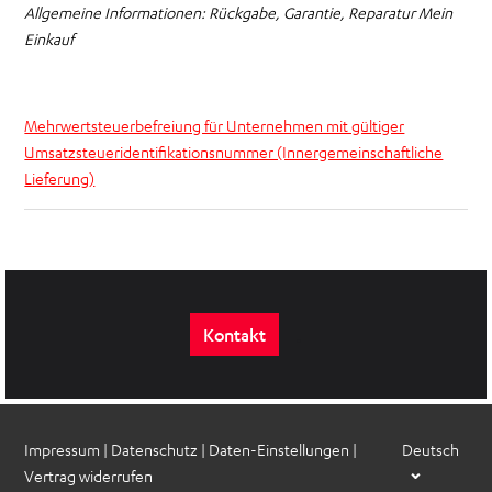
Allgemeine Informationen: Rückgabe, Garantie, Reparatur Mein
Einkauf
Mehrwertsteuerbefreiung für Unternehmen mit gültiger
Umsatzsteueridentifikationsnummer (Innergemeinschaftliche
Lieferung)
.
Kontakt
Impressum
|
Datenschutz
|
Daten-Einstellungen
|
Deutsch
Vertrag widerrufen