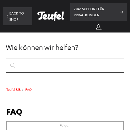
ZUM SUPPORT FÜR
BACK TO
PRIVATKUNDEN
SHOP
Wie können wir helfen?
Teufel B2B
FAQ
FAQ
Noc
Folgen