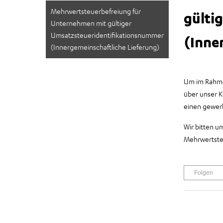
Mehrwertsteuerbefreiung für
gülti
Unternehmen mit gültiger
Umsatzsteueridentifikationsnummer
(Inne
(Innergemeinschaftliche Lieferung)
Um im Rahmen
über unser K
einen gewerb
Wir bitten u
Mehrwertsteu
Folgen