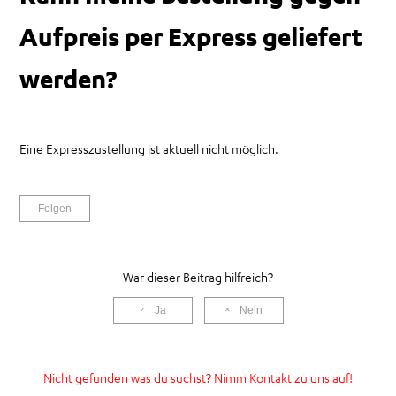
Kann meine Bestellung gegen Aufpreis per Express geliefert
Aufpreis per Express geliefert
werden?
werden?
Wie kann ich meine Bestellung stornieren?
Kann ich meine Bestellung als Businesskunde zurückgeben?
Eine Expresszustellung ist aktuell nicht möglich.
Kann ich meine Bestellung ändern?
Noch niemand folgt
Folgen
Wie gebe ich eine Bestellung als Businesskunde auf?
War dieser Beitrag hilfreich?
Ja
Nein
Nicht gefunden was du suchst? Nimm Kontakt zu uns auf!